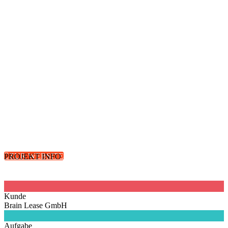

ZUR WEBSITE
PROJEKT INFO

Kunde
Brain Lease GmbH

Aufgabe